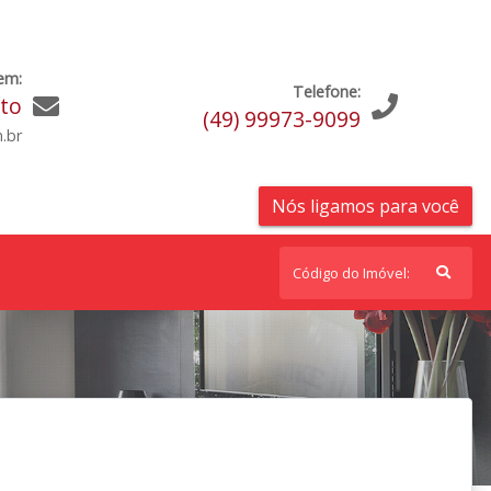
em:
Telefone:
ato
(49) 99973-9099
.br
Nós ligamos para você