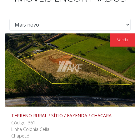
Venda
TERRENO RURAL / SÍTIO / FAZENDA / CHÁCARA
Código: 361
Linha Colônia Cella
Chapecó