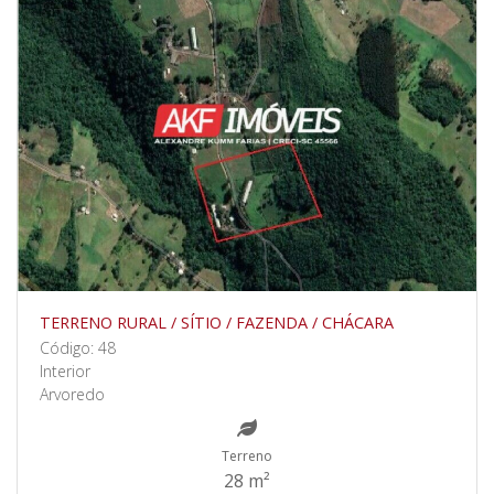
TERRENO RURAL / SÍTIO / FAZENDA / CHÁCARA
Código: 48
Interior
Arvoredo
Terreno
28 m²