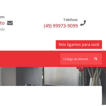
em:
Telefone:
ato
(49) 99973-9099
.br
Nós ligamos para você