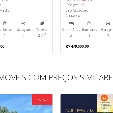
9
Código: 199
Medici
São Cristovão
Chapecó
anheiros
Garagens
Terreno
Dormitórios
Banheiros
Garage
1
1
0 m²
2
1
1
,00
R$ 479.000,00
IMÓVEIS COM PREÇOS SIMILARE
Venda