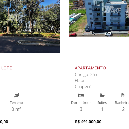
 LOTE
APARTAMENTO
2
Código: 265
Efapi
Chapecó
Terreno
Dormitórios
Suites
Banheir
0 m²
3
1
2
00,00
R$ 491.000,00