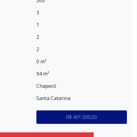
265
3
1
2
2
0 m²
94 m²
Chapecó
Santa Catarina
R$ 491.000,00