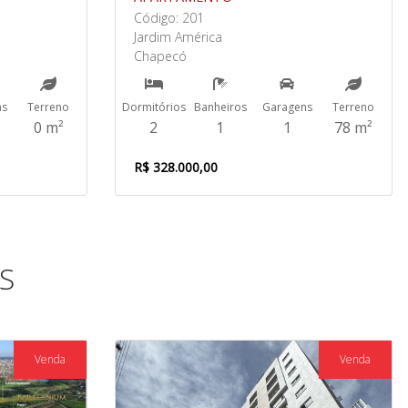
Código: 201
Jardim América
Chapecó
ns
Terreno
Dormitórios
Banheiros
Garagens
Terreno
0 m²
2
1
1
78 m²
R$ 328.000,00
S
Venda
Venda