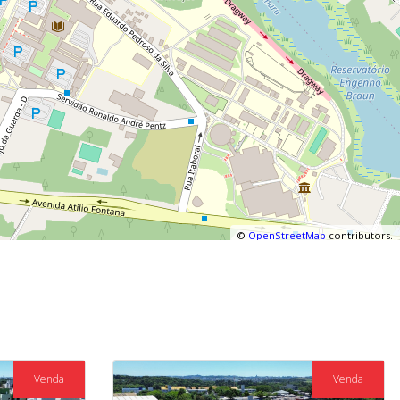
©
OpenStreetMap
contributors.
Venda
Venda