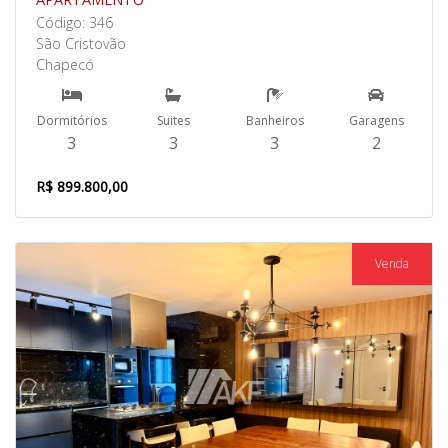
Código: 346
São Cristovão
Chapecó
Dormitórios
Suites
Banheiros
Garagens
3
3
3
2
R$ 899.800,00
Venda