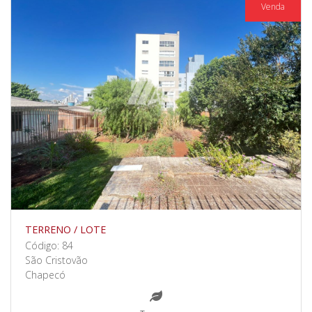
Venda
TERRENO / LOTE
Código: 84
São Cristovão
Chapecó