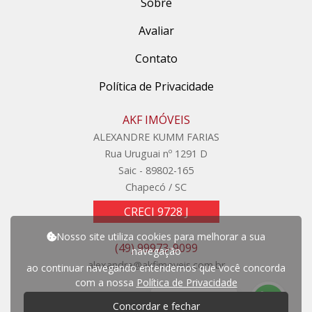
Sobre
Avaliar
Contato
Política de Privacidade
AKF IMÓVEIS
ALEXANDRE KUMM FARIAS
Rua Uruguai nº 1291 D
Saic - 89802-165
Chapecó / SC
CRECI 9728 J
Nosso site utiliza cookies para melhorar a sua
(49) 99973-9099
navegação
alexandre@akfimoveis.com.br
ao continuar navegando entendemos que você concorda
com a nossa
Política de Privacidade
P
r
e
c
i
s
a
d
e
a
j
u
d
a
?
Concordar e fechar