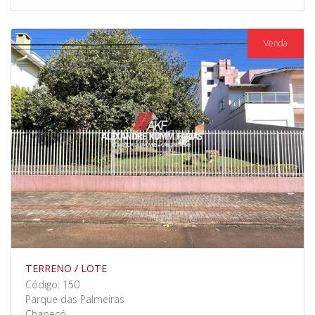
Venda
TERRENO / LOTE
Código: 150
Parque das Palmeiras
Chapecó