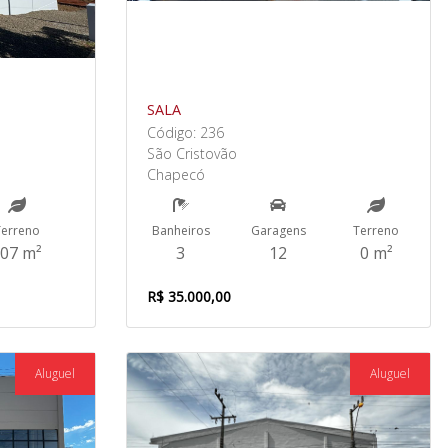
SALA
Código: 236
São Cristovão
Chapecó
Terreno
Banheiros
Garagens
Terreno
07 m²
3
12
0 m²
R$ 35.000,00
Aluguel
Aluguel