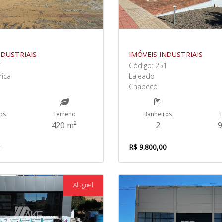
NDUSTRIAIS
IMÓVEIS INDUSTRIAIS
7
Código: 251
rica
Lajeado
Chapecó
os
Terreno
Banheiros
420 m²
2
9
0
R$ 9.800,00
Aluguel