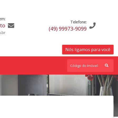
em:
Telefone:
ato
(49) 99973-9099
.br
Nós ligamos para você