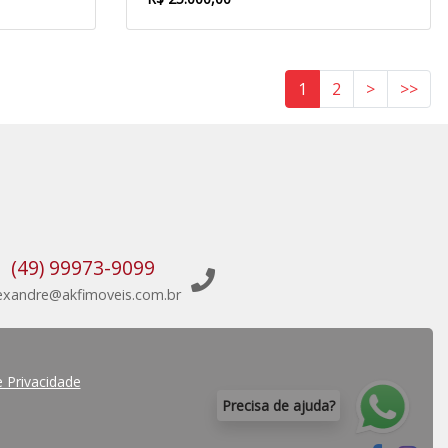
1
2
>
>>
(49) 99973-9099
exandre@akfimoveis.com.br
e Privacidade
P
r
e
c
i
s
a
d
e
a
j
u
d
a
?