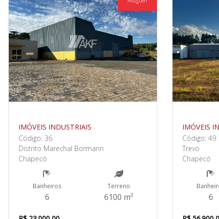
Aluguel
IMÓVEIS INDUSTRIAIS
IMÓVEIS I
Código: 36
Código: 49
Distrito Marechal Bormann
Trevo
Chapecó
Chapecó
Banheiros
Terreno
Banheir
6
6100 m²
6
R$ 23.000,00
R$ 56.900,