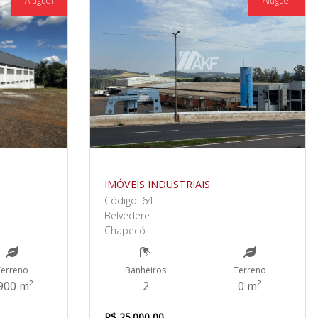
Aluguel
Aluguel
IMÓVEIS INDUSTRIAIS
Código: 64
Belvedere
Chapecó
Terreno
Banheiros
Terreno
900 m²
2
0 m²
R$ 25.000,00