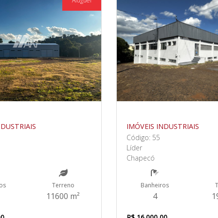
Aluguel
NDUSTRIAIS
IMÓVEIS INDUSTRIAIS
Código: 55
Líder
Chapecó
os
Terreno
Banheiros
11600 m²
4
1
00
R$ 16.000,00