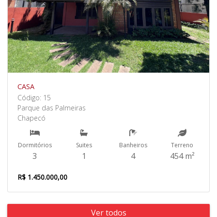
CASA
Código: 15
Parque das Palmeiras
Chapecó
Dormitórios
Suites
Banheiros
Terreno
3
1
4
454 m²
R$ 1.450.000,00
Ver todos